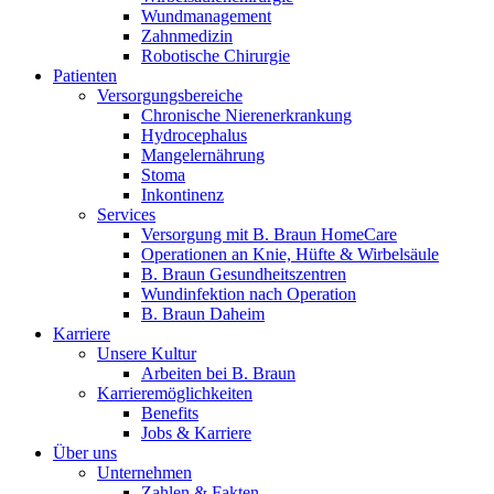
Wundmanagement
Zahnmedizin
Robotische Chirurgie
Patienten
Versorgungsbereiche
Chronische Nierenerkrankung
Hydrocephalus
Mangelernährung
Stoma
Inkontinenz
Services
Versorgung mit B. Braun HomeCare
Operationen an Knie, Hüfte & Wirbelsäule
B. Braun Gesundheitszentren
Wundinfektion nach Operation
B. Braun Daheim
Karriere
Unsere Kultur
Arbeiten bei B. Braun
Karrieremöglichkeiten
Benefits
Jobs & Karriere
Über uns
Unternehmen
Zahlen & Fakten