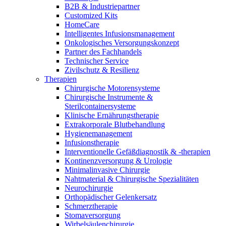
Innovation Hub und überzeugen Sie uns mit Ihrer Idee.
B2B & Industriepartner
Customized Kits
HomeCare
Intelligentes Infusionsmanagement
Onkologisches Versorgungskonzept
Partner des Fachhandels
Technischer Service
Zivilschutz & Resilienz
Therapien
Chirurgische Motorensysteme
Chirurgische Instrumente &
Sterilcontainersysteme
Klinische Ernährungstherapie
Kontakt
Extrakorporale Blutbehandlung
Hygienemanagement
Im Dialog mit B. Braun. Hier treten Sie mit uns in
Gut zu wissen
Infusionstherapie
Verbindung.
Interventionelle Gefäßdiagnostik & -therapien
MDR, eIFU & Co. – hier finden Sie nützliche Informationen
Kontinenzversorgung & Urologie
rund um unsere Produkte.
Minimalinvasive Chirurgie
Nahtmaterial & Chirurgische Spezialitäten
Neurochirurgie
Orthopädischer Gelenkersatz
Schmerztherapie
Stomaversorgung
Wirbelsäulenchirurgie