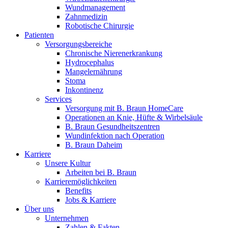
Wundmanagement
Zahnmedizin
Robotische Chirurgie
Patienten
Versorgungsbereiche
Chronische Nierenerkrankung
Hydrocephalus
Mangelernährung
Stoma
Inkontinenz
Services
Versorgung mit B. Braun HomeCare
Operationen an Knie, Hüfte & Wirbelsäule
B. Braun Gesundheitszentren
Wundinfektion nach Operation
B. Braun Daheim
Karriere
Unsere Kultur
Arbeiten bei B. Braun
Karrieremöglichkeiten
Benefits
Jobs & Karriere
Über uns
Unternehmen
Zahlen & Fakten