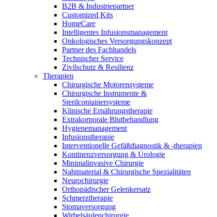
Innovation Hub und überzeugen Sie uns mit Ihrer Idee.
B2B & Industriepartner
Customized Kits
HomeCare
Intelligentes Infusionsmanagement
Onkologisches Versorgungskonzept
Partner des Fachhandels
Technischer Service
Zivilschutz & Resilienz
Therapien
Chirurgische Motorensysteme
Chirurgische Instrumente &
Sterilcontainersysteme
Klinische Ernährungstherapie
Kontakt
Extrakorporale Blutbehandlung
Hygienemanagement
Im Dialog mit B. Braun. Hier treten Sie mit uns in
Gut zu wissen
Infusionstherapie
Verbindung.
Interventionelle Gefäßdiagnostik & -therapien
MDR, eIFU & Co. – hier finden Sie nützliche Informationen
Kontinenzversorgung & Urologie
rund um unsere Produkte.
Minimalinvasive Chirurgie
Nahtmaterial & Chirurgische Spezialitäten
Neurochirurgie
Orthopädischer Gelenkersatz
Schmerztherapie
Stomaversorgung
Wirbelsäulenchirurgie