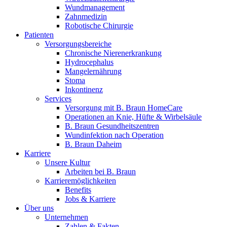
Wundmanagement
Zahnmedizin
Robotische Chirurgie
Patienten
Versorgungsbereiche
Chronische Nierenerkrankung
Hydrocephalus
Mangelernährung
Stoma
Inkontinenz
Services
Versorgung mit B. Braun HomeCare
Operationen an Knie, Hüfte & Wirbelsäule
B. Braun Gesundheitszentren
Wundinfektion nach Operation
B. Braun Daheim
Karriere
Unsere Kultur
Arbeiten bei B. Braun
Karrieremöglichkeiten
Benefits
Jobs & Karriere
Über uns
Unternehmen
Zahlen & Fakten