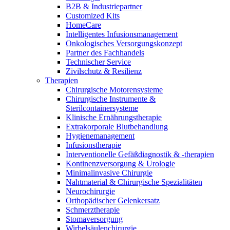
Innovation Hub und überzeugen Sie uns mit Ihrer Idee.
B2B & Industriepartner
Customized Kits
HomeCare
Intelligentes Infusionsmanagement
Onkologisches Versorgungskonzept
Partner des Fachhandels
Technischer Service
Zivilschutz & Resilienz
Therapien
Chirurgische Motorensysteme
Chirurgische Instrumente &
Sterilcontainersysteme
Klinische Ernährungstherapie
Kontakt
Extrakorporale Blutbehandlung
Hygienemanagement
Im Dialog mit B. Braun. Hier treten Sie mit uns in
Gut zu wissen
Infusionstherapie
Verbindung.
Interventionelle Gefäßdiagnostik & -therapien
MDR, eIFU & Co. – hier finden Sie nützliche Informationen
Kontinenzversorgung & Urologie
rund um unsere Produkte.
Minimalinvasive Chirurgie
Nahtmaterial & Chirurgische Spezialitäten
Neurochirurgie
Orthopädischer Gelenkersatz
Schmerztherapie
Stomaversorgung
Wirbelsäulenchirurgie