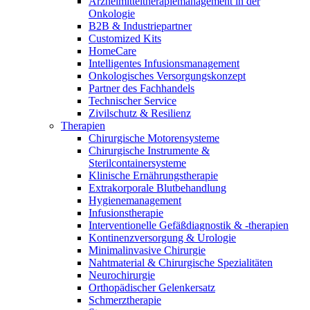
Arzneimitteltherapiemanagement in der
Wundmanagement
B. Braun HomeCare
Onkologie​
Zahnmedizin
B2B & Industriepartner
Robotische Chirurgie
Medien
Wir koordinieren Ihre medizinische Versorgung, wenn Sie aus
Customized Kits
Lösungen
dem Krankenhaus entlassen werden.
HomeCare
Intelligentes Infusionsmanagement
Kontakt
Therapien
Onkologisches Versorgungskonzept
Partner des Fachhandels
Technischer Service
Zivilschutz & Resilienz
Therapien
Chirurgische Motorensysteme
Chirurgische Instrumente &
Sterilcontainersysteme
Klinische Ernährungstherapie
Extrakorporale Blutbehandlung
Hygienemanagement
Infusionstherapie
Interventionelle Gefäßdiagnostik & -therapien
Kontinenzversorgung & Urologie
Minimalinvasive Chirurgie
Nahtmaterial & Chirurgische Spezialitäten
Innovation Hub
Produktkatalog
Neurochirurgie
Orthopädischer Gelenkersatz
Lassen Sie uns Innovationen in der Medizintechnologie
Finden Sie das Produkt, das Sie suchen. Besuchen Sie den B.
Schmerztherapie
gemeinsam vorantreiben. Erfahren Sie mehr über den
Braun Produktkatalog mit unserem kompletten Portfolio.