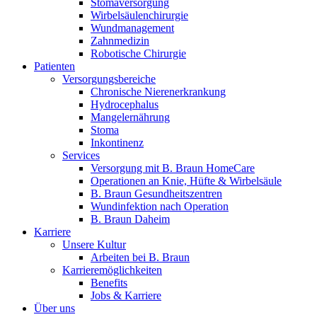
Stomaversorgung
Innovation Hub und überzeugen Sie uns mit Ihrer Idee.
Wirbelsäulenchirurgie
Wundmanagement
Zahnmedizin
Robotische Chirurgie
Patienten
Versorgungsbereiche
Chronische Nierenerkrankung
Hydrocephalus
Mangelernährung
Stoma
Inkontinenz
Services
Kontakt
Versorgung mit B. Braun HomeCare
Operationen an Knie, Hüfte & Wirbelsäule
Im Dialog mit B. Braun. Hier treten Sie mit uns in
B. Braun Gesundheitszentren
Gut zu wissen
Verbindung.
Wundinfektion nach Operation
B. Braun Daheim
MDR, eIFU & Co. – hier finden Sie nützliche Informationen
Karriere
rund um unsere Produkte.
Unsere Kultur
Arbeiten bei B. Braun
Karrieremöglichkeiten
Benefits
Jobs & Karriere
Über uns