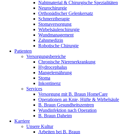
Innovation Hub und überzeugen Sie uns mit Ihrer Idee.
Nahtmaterial & Chirurgische Spezialitäten
Neurochirurgie
Orthopädischer Gelenkersatz
Schmerztherapie
Stomaversorgung
Wirbelsäulenchirurgie
Wundmanagement
Zahnmedizin
Robotische Chirurgie
Patienten
Versorgungsbereiche
Chronische Nierenerkrankung
Hydrocephalus
Kontakt
Mangelernährung
Stoma
Im Dialog mit B. Braun. Hier treten Sie mit uns in
Gut zu wissen
Inkontinenz
Verbindung.
Services
Versorgung mit B. Braun HomeCare
MDR, eIFU & Co. – hier finden Sie nützliche Informationen
Operationen an Knie, Hüfte & Wirbelsäule
rund um unsere Produkte.
B. Braun Gesundheitszentren
Wundinfektion nach Operation
B. Braun Daheim
Karriere
Unsere Kultur
Arbeiten bei B. Braun