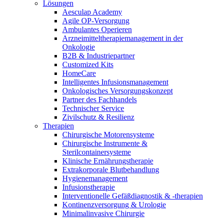
Wundmanagement
Lösungen
B. Braun HomeCare
Zahnmedizin
Aesculap Academy
Robotische Chirurgie
Agile OP-Versorgung
Medien
Wir koordinieren Ihre medizinische Versorgung, wenn Sie aus
Lösungen
Ambulantes Operieren
dem Krankenhaus entlassen werden.
Arzneimitteltherapiemanagement in der
Onkologie​
Kontakt
Therapien
B2B & Industriepartner
Customized Kits
HomeCare
Intelligentes Infusionsmanagement
Onkologisches Versorgungskonzept
Partner des Fachhandels
Technischer Service
Zivilschutz & Resilienz
Therapien
Chirurgische Motorensysteme
Chirurgische Instrumente &
Sterilcontainersysteme
Klinische Ernährungstherapie
Extrakorporale Blutbehandlung
Hygienemanagement
Innovation Hub
Infusionstherapie
Produktkatalog
Interventionelle Gefäßdiagnostik & -therapien
Lassen Sie uns Innovationen in der Medizintechnologie
Kontinenzversorgung & Urologie
Finden Sie das Produkt, das Sie suchen. Besuchen Sie den B.
gemeinsam vorantreiben. Erfahren Sie mehr über den
Minimalinvasive Chirurgie
Braun Produktkatalog mit unserem kompletten Portfolio.